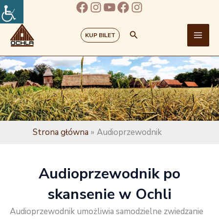
Facebook
Instagram
YouTube
Facebook
Instagram
Przejdź
do
treści
Szukaj
KUP BILET
Strona główna
Audioprzewodnik
Audioprzewodnik po
skansenie w Ochli
Audioprzewodnik umożliwia samodzielne zwiedzanie