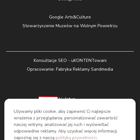
Google Arts&Culture
Stowarzyszenie Muzeów na Wolnym Powietrzu
Konsultacje SEO - uKONTENTowani
Opracowanie:
Fabryka Reklamy Sandmedia
Używamy pliki cookie, aby zapewnić Ci najlepsze
wrażenia z przeglądania, personalizować zawartość
naszej witryny, analizować jej ruch i wyświetlać
odpowiednie reklamy. Aby uzyskać więcej informacji,
zapoznaj się z naszą
polityką prywatności
.