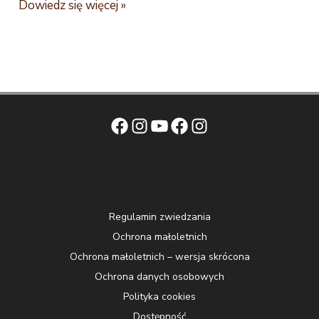
Wielkanocne
Dowiedz się więcej »
spacery
z
przewodnkiem
Facebook
Instagram
YouTube
Facebook
Instagram
Regulamin zwiedzania
Ochrona małoletnich
Ochrona małoletnich – wersja skrócona
Ochrona danych osobowych
Polityka cookies
Dostępność