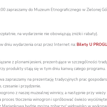
:00 zapraszamy do Muzeum Etnograficznego w Zielonej Gó
ezpłatnie, na wydarzenie nie obowiązują zniżki i rabaty).
w dniu wydarzenia oraz przez Internet na:
Bilety U PROGU 
iązane z plonami jesieni, prezentujące w szczególności trad
rzy produkty stają się w tym dniu kanwą całego programu.
wa zapraszamy na prezentację tradycyjnych prac gospodars
e, czesanie i przędzenie.
ono z naszej muzealnej winnicy, a następnie przy wieży 
 proces tłoczenia winogron i spróbować świeżo wyciśnięt
Mariankowa będzie można zobaczyć widowisko w wykonani