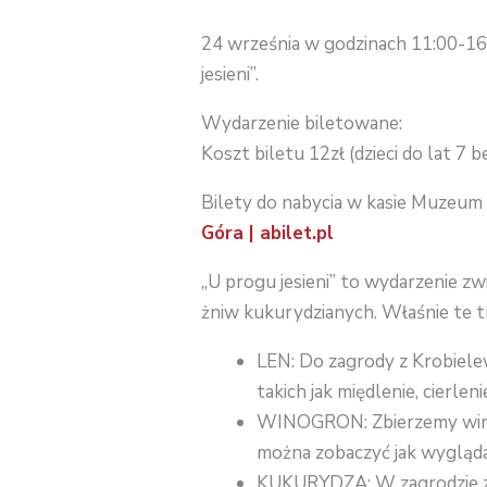
24 września w godzinach 11:00-16
jesieni”.
Wydarzenie biletowane:
Koszt biletu 12zł (dzieci do lat 7 b
Bilety do nabycia w kasie Muzeum 
Góra | abilet.pl
„U progu jesieni” to wydarzenie zw
żniw kukurydzianych. Właśnie te t
LEN: Do zagrody z Krobiele
takich jak międlenie, cierleni
WINOGRON: Zbierzemy winogr
można zobaczyć jak wygląda
KUKURYDZA: W zagrodzie z 