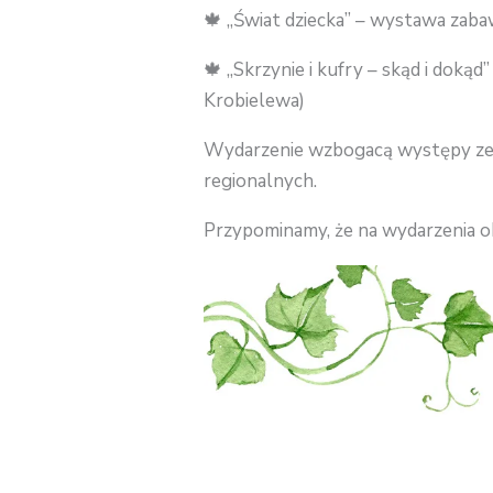
🍁 „Świat dziecka” – wystawa zab
🍁 „Skrzynie i kufry – skąd i doką
Krobielewa)
Wydarzenie wzbogacą występy zes
regionalnych.
Przypominamy, że na wydarzenia o