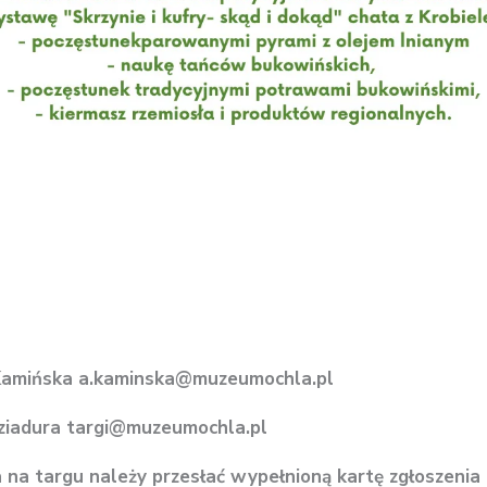
Kamińska a.kaminska@muzeumochla.pl
Dziadura targi@muzeumochla.pl
 na targu należy przesłać wypełnioną kartę zgłoszenia