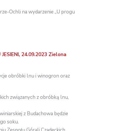
rze-Ochli na wydarzenie „U progu
JESIENI, 24.09.2023 Zielona
ycje obróbki lnu i winogron oraz
kich związanych z obróbką lnu,
winiarskiej z Budachowa będzie
ego soku.
u Zespołu Górali Czadeckich