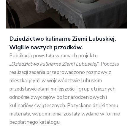
Dziedzictwo kulinarne Ziemi Lubuskiej.
Wigilie naszych przodków
.
Publikacja powstała w ramach projektu
„
Dziedzictwo kulinarne Ziemi Lubuskiej
”. Podczas
realizacji zadania przeprowadzono rozmowy z
mieszkającymi w województwie lubuskim
przedstawicielami mniejszości i grup etnicznych,
odnośnie zwyczajów bożonarodzeniowych i
kulinariów świątecznych. Pozyskane dzięki temu
materiały, wspomnienia, zostały wydane w formie
bezpłatnego katalogu.