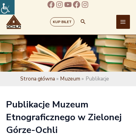
Facebook
Instagram
YouTube
Facebook
Instagram
Przejdź
do
treści
Szukaj
KUP BILET
Strona główna
Muzeum
Publikacje
Publikacje Muzeum
Etnograficznego w Zielonej
Górze-Ochli