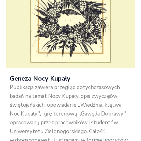
Geneza Nocy Kupały
Publikacja zawiera przegląd dotychczasowych
badań na temat Nocy Kupały, opis zwyczajów
świętojańskich, opowiadanie
„
Wiedźma, klątwa
Noc Kupały
”,
grę terenową
„
Gawęda Dobrawy
”
opracowaną przez pracowników i studentów
Uniwersytetu Zielonogórskiego. Całość
wzbogacona jest ilustracjami w formie linorytów.