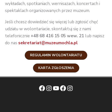
wykładach, spotkaniach, wernisażach, koncertach i
spektaklach organizowanych przez muzeum.
Jeśli chcesz dowiedzieć się więcej lub zgłosić chęć
udziału w wolontariacie, skontaktuj się z nami
telefonicznie
+48 68 416 15 05 wew. 21
lub napisz
do nas
sekretariat@muzeumochla.pl
REGULAMIN WOLONTARIATU
KARTA ZGŁOSZENIA
Facebook
Instagram
YouTube
Facebook
Instagram