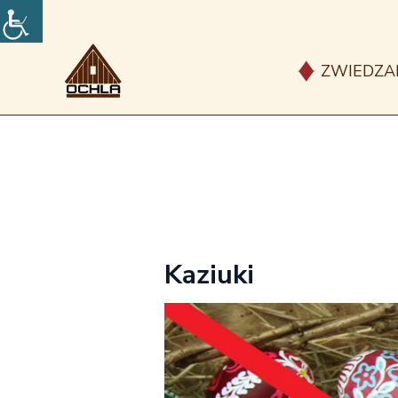
Przejdź
do
treści
ZWIEDZA
Kaziuki