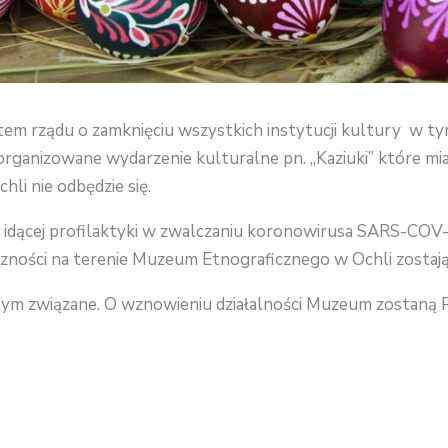
tem rządu o zamknięciu wszystkich instytucji kultury w 
organizowane wydarzenie kulturalne pn. „Kaziuki” które mi
li nie odbędzie się.
j idącej profilaktyki w zwalczaniu koronowirusa SARS-COV-
czności na terenie Muzeum Etnograficznego w Ochli zostaj
 tym związane. O wznowieniu działalności Muzeum zostan