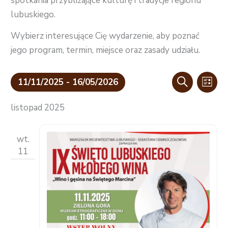
spotkania przybliżające kulturę i tradycje regionu
lubuskiego.
Wybierz interesujące Cię wydarzenie, aby poznać
jego program, termin, miejsce oraz zasady udziału.
Wydarzenia
Wyda
11/11/2025
 - 
16/05/2026
LISTA
SZUKAJ
Nawigacja
Wido
Wybierz
po
nawig
listopad 2025
datę.
wyszukiwaniu
i
wt.
widokach
11