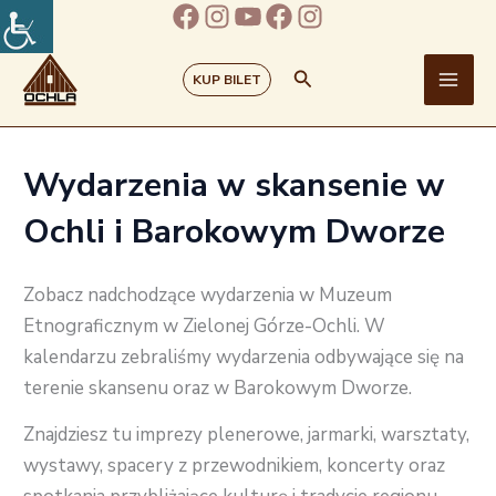
Facebook
Instagram
YouTube
Facebook
Instagram
Przejdź
do
treści
Szukaj
KUP BILET
Wydarzenia w skansenie w
Ochli i Barokowym Dworze
Zobacz nadchodzące wydarzenia w Muzeum
Etnograficznym w Zielonej Górze-Ochli. W
kalendarzu zebraliśmy wydarzenia odbywające się na
terenie skansenu oraz w Barokowym Dworze.
Znajdziesz tu imprezy plenerowe, jarmarki, warsztaty,
wystawy, spacery z przewodnikiem, koncerty oraz