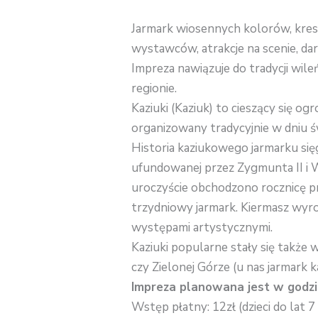
Jarmark wiosennych kolorów, kres
wystawców, atrakcje na scenie, d
Impreza nawiązuje do tradycji wi
regionie.
Kaziuki (Kaziuk) to cieszący się o
organizowany tradycyjnie w dniu św
Historia kaziukowego jarmarku sięg
ufundowanej przez Zygmunta II i 
uroczyście obchodzono rocznicę pr
trzydniowy jarmark. Kiermasz wyr
występami artystycznymi.
Kaziuki popularne stały się także 
czy Zielonej Górze (u nas jarmark
Impreza planowana jest w godzi
Wstęp płatny: 12zł (dzieci do lat 7