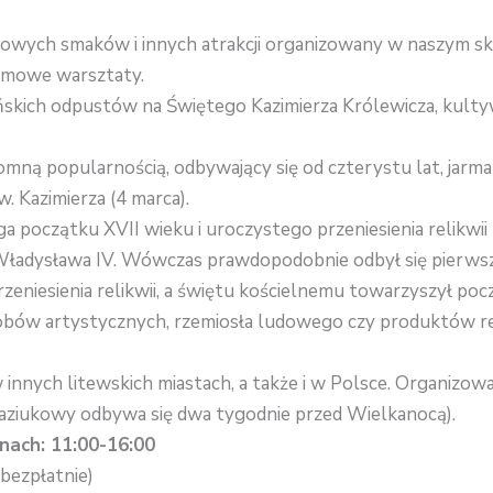
owych smaków i innych atrakcji organizowany w naszym sk
armowe warsztaty.
leńskich odpustów na Świętego Kazimierza Królewicza, ku
gromną popularnością, odbywający się od czterystu lat, jar
. Kazimierza (4 marca).
a początku XVII wieku i uroczystego przeniesienia relikwii 
Władysława IV. Wówczas prawdopodobnie odbył się pierwsz
zeniesienia relikwii, a świętu kościelnemu towarzyszył po
obów artystycznych, rzemiosła ludowego czy produktów re
w innych litewskich miastach, a także i w Polsce. Organizowa
 kaziukowy odbywa się dwa tygodnie przed Wielkanocą).
nach: 11:00-16:00
 bezpłatnie)